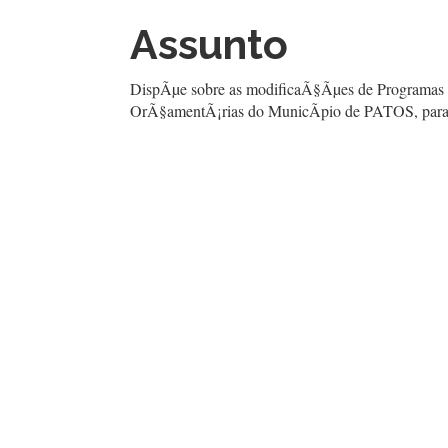
Assunto
DispÃµe sobre as modificaÃ§Ãµes de Programas 
OrÃ§amentÃ¡rias do MunicÃ­pio de PATOS, para o 