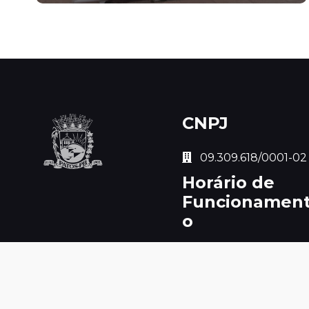
CNPJ
 09.309.618/0001-02
Horário de
Funcionamen
o
Segunda à Sexta de 8h
às 14h