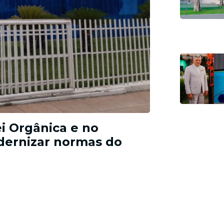
CMP ret
inicia 
novos p
Quarta-Feira, 2
i Orgânica e no
dernizar normas do