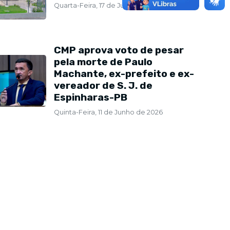
Quarta-Feira, 17 de Junho de 2026
CMP aprova voto de pesar
pela morte de Paulo
oma sessões ordinárias após reces
Machante, ex-prefeito e ex-
segundo semestre com análise de ve
vereador de S. J. de
rojetos
Espinharas-PB
Quinta-Feira, 11 de Junho de 2026
2 de Julho de 2026