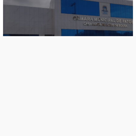
CMP aprova mudanças na Lei
Orgânica e no Regimento
Interno para modernizar
normas do Legislativo