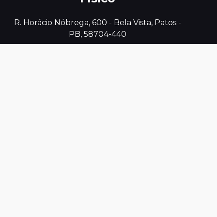
 R. Horácio Nóbrega, 600 - Bela Vista, Patos - 
PB, 58704-440
Contatos
(83) 3421-2215 - (83) 3421-3696
camara@camarapatos.pb.gov.br
© 2026 Câmara Municipal de Patos . Todos os
direitos reservados.