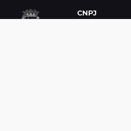
CNPJ
 09.309.618/0001-02
Horário de
Funcionamen
o
Segunda à Sexta de 8h
às 14h