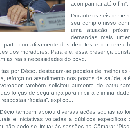
acompanhar até o fim”, 
Durante os seis primei
seu compromisso com 
uma atuação próxi
demandas mais urgen
 participou ativamente dos debates e percorreu 
ões dos moradores. Para ele, essa presença const
tam as reais necessidades do povo.
 feitas por Décio, destacam-se pedidos de melhoria
a, reforço no atendimento nos postos de saúde, a
 vereador também solicitou aumento do patrulha
das forças de segurança para inibir a criminalid
respostas rápidas”, explicou.
, Décio também apoiou diversas ações sociais ao lo
turais e iniciativas voltadas a públicos específico
r não pode se limitar às sessões na Câmara: “Piso